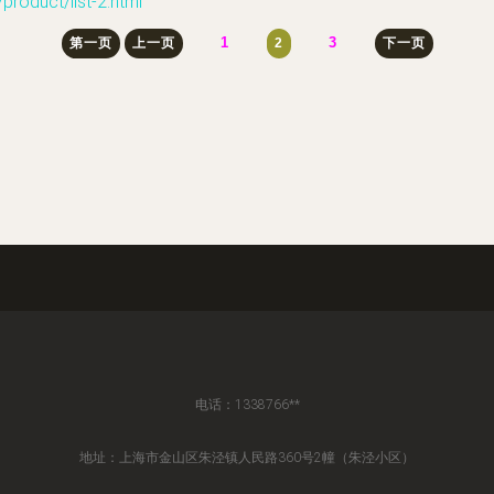
uct/list-2.html
1
3
第一页
上一页
2
下一页
电话：1338766**
地址：上海市金山区朱泾镇人民路360号2幢（朱泾小区）