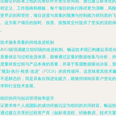
测试验证到部署上线的完整软件开发生命周期。通过建立标准化
过程定义、工作指南和模板，每个项目的执行路径更为清晰，风
被更早识别和管控，项目进度与质量的预测与控制能力得到质的
跃。这为客户项目的按时、按质、按预算交付提供了坚实的流程
障。
. 技术服务质量的持续改进机制
CMMI3级强调建立组织级的改进机制。畅远技术现已构建起系统
的质量保证与过程改进体系，能够通过定量的数据收集与分析，
续度量研发过程与产品本身的质量，并基于客观数据驱动决策，
“规划-执行-检查-改进”（PDCA）的良性循环。这意味着其技术
务不是静态的，而是具备自我进化能力，能够持续响应客户变化
需求和行业技术发展。
. 组织协同与知识管理效率提升
认证要求将个人或团队的成功经验沉淀为组织的共同财富。畅远
术通过建立共享的过程资产库（如标准流程、经验教训、技术方