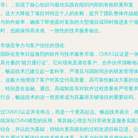
库等），实现了核心知识与最佳实践在组织内部的有效积累和复
用。这大大降低了项目对特定个人的依赖，提升了团队整体作战
力与协作效率，确保了即使面对复杂的大型项目或同时推进多个
目时，也能保持高水准、一致性的技术服务输出。
. 市场竞争力与客户信任的强化
在国际化竞争日益激烈的软件与技术服务市场，CMMI3认证是一
极具分量的“能力通行证”。它向现有及潜在客户、合作伙伴清晰地
明，畅远技术已建立起一套科学、严谨且与国际同步的研发管理
系。这极大地增强了客户对其交付高质量、高可靠性解决方案的
心，特别是在金融、通信、高端制造等对软件过程质量有严苛要
的行业，畅远技术的这一资质将成为其赢得关键项目的重要砝码
通过CMMI3认证并非终点，而是一个更高起点。畅远技术表示，
继续深化CMMI模型的应用，将其核心理念与日常研发及服务实践
度结合，并以此为基础，持续向更高级别的过程改进目标迈进。
司旨在通过不断优化的技术服务体系，为客户创造更卓越的价值