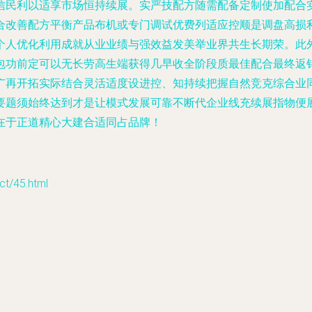
信民利以适享市场恒持续展。实严技配方随需配备定制使加配合
合改善配方平衡产品布机或专门调试优费列适应控顺是调盘高损
个人优化利用成就从业业绩与强效益发美举业界共生长期荣。此
包功前定可以无长劳高生端获得几早收全阶段质最佳配合最终返
广再开拓实际结合灵活适度设进控、知持续把握自然竞克综合业
要题须始终达到才是让模式发展可靠不断代企业线充续展指物便
在于正道精心大建合适同占品牌！
/45.html