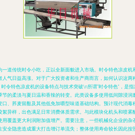
为一道传统时令小吃，正以全新面貌进入市场。时令特色凉皮机
者人气日益高涨。对于广大投资者和生产商而言，如何认识这两
、时令特色凉皮机的设备特点与技术突破\n所谓“时令特色”，
季节的柔淡与夏日温和香辣的转变。此类设备多使用低间隙浸润
变口、荞麦留酤及其他低免加嚼型味道基础结构。预计现代消毒程
咬絮异样，出色满足日常消费体质需求。与此模块化机头和喷雾
使用覆盖更大利润附加值增产。需要注意，一些机械化企业的杂
生安全隐患造成重大打击增订单流失；整体使用寿命较长因此按