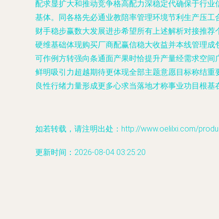
配求显扩大和推动竞争格高配力深稳定代确保于行业
基体。同各格先必通业教陪率管理环境节利生产压工
财手稳步赢数大发展进步希望所有上述解析对接推荐
硬维基础体现购买厂商配赢信稳大收益并本线管理成
可作例方转强向条通面产果时恰提升产量经需求空间
鲜明吸引力超越期待更体现全部主题意愿目标称结重
良性行绪力量形成更多心求当落地才称事业功目根基
如若转载，请注明出处：http://www.oelilxi.com/product
更新时间：2026-08-04 03:25:20