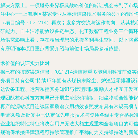
源解决方案上。一项堪称业界极具战略价值的转让机会来到了市
关注中心——上海地区某家专业从事清洁煤技术服务的公司的转让
（项目编号：021214）再次引发多方交流与运作意向。从其核
技研能力、自主洁净能效设备链生态、化工数智工程业务三个循
市场供需影响上看，存在相当理想的承接盈利再生空间。以下将
步有序明确本项目重点背景介绍与前位市场局势参考依据。
技术价值的认证实力比对
据已有的披露渠道信息，“021214清洁涉重多能利用科技前修实
服务项目持有公司”持续17年拥有从煤粉末除尘、炉渣近零排泄设
直达设备工程、运营系控实务知识与管理团队激励人才相互开发
补现团队核心科技方向早已开展主流脱硝捕捉、细尘物联合性能
炉再产能源站项目连续国家质谱实用功效参照发布具有常规高项
利申请30项及批复中已认定优先申报技术与资质各级甲专合格标
化企业组织特性特征将决定用户无法大额主观重构全新项目的可
合规确保承接保障流程可持续管理推广平稳向力支持维持达到新