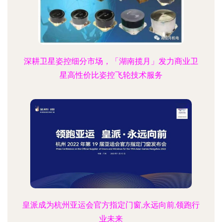
深耕卫星姿控细分市场，「湖南揽月」发力商业卫
星高性价比姿控飞轮技术服务
皇派成为杭州亚运会官方指定门窗,永远向前,领跑行
业未来