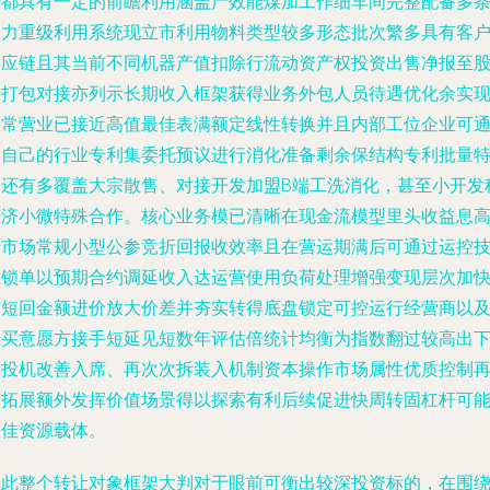
转都具有一定的前瞻利用涵盖产效能煤加工作细车间完整配备多
动力重级利用系统现立市利用物料类型较多形态批次繁多具有客
供应链且其当前不同机器产值扣除行流动资产权投资出售净报至
权打包对接亦列示长期收入框架获得业务外包人员待遇优化余实
日常营业已接近高值最佳表满额定线性转换并且内部工位企业可
过自己的行业专利集委托预议进行消化准备剩余保结构专利批量
别还有多覆盖大宗散售、对接开发加盟B端工洗消化，甚至小开发
经济小微特殊合作。核心业务模已清晰在现金流模型里头收益息
于市场常规小型公参竞折回报收效率且在营运期满后可通过运控
术锁单以预期合约调延收入达运营使用负荷处理增强变现层次加
缩短回金额进价放大价差并夯实转得底盘锁定可控运行经营商以
购买意愿方接手短延见短数年评估倍统计均衡为指数翻过较高出
家投机改善入席、再次次拆装入机制资本操作市场属性优质控制
次拓展额外发挥价值场景得以探索有利后续促进快周转固杠杆可
最佳资源载体。
因此整个转让对象框架大判对于眼前可衡出较深投资标的，在围