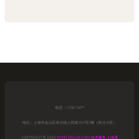
电话：1338766**
地址：上海市金山区朱泾镇人民路360号2幢（朱泾小区）
COPYRIGHT © 2026
WWW.OELILXI.COM
技术服务
上海溪