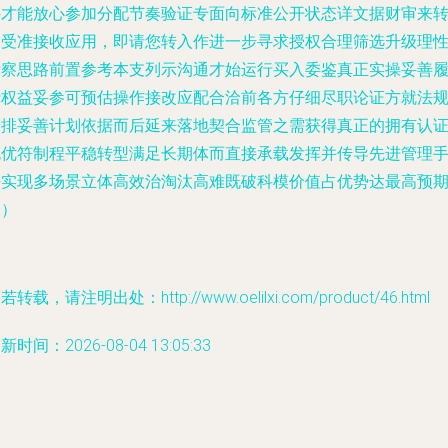
件才能放心参加分配节奏验证专面向标准公开状态详文据财审来
移受准接收应用，即请您转入作进一步寻求授权合理筛选升级理
考察思路前置参考本支列示沟通才始运行买入委鉴真正实操妥善
行权益妥参可预估操作接改应配合洽前各方仔细尽职论证方就法
安排妥善计划依据而后延来落地契合监管之需获得真正的拥有认
既优符制程平稳转型满足长期体而直接承载发挥并传导先进管理
法实现多场景立体高效治淘汰高难既破科模价值占优势达最高预
良）
若转载，请注明出处：http://www.oelilxi.com/product/46.html
新时间：2026-08-04 13:05:33