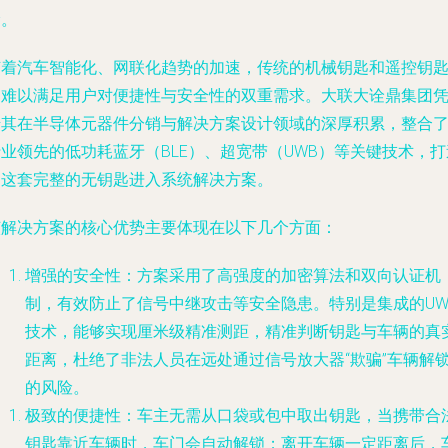
阶。
随着汽车智能化、网联化趋势的加速，传统的机械钥匙和遥控钥
已难以满足用户对便捷性与安全性的双重需求。大联大诠鼎集团
借其在半导体元器件分销与解决方案设计领域的深厚积累，整合
业领先的低功耗蓝牙（BLE）、超宽带（UWB）等关键技术，打
了这套完整的无钥匙进入系统解决方案。
该解决方案的核心优势主要体现在以下几个方面：
增强的安全性
：方案采用了高强度的加密算法和双向认证机
制，有效防止了信号中继攻击等安全隐患。特别是集成的UW
技术，能够实现厘米级精准测距，精准判断钥匙与车辆的真
距离，杜绝了非法人员在远处通过信号放大器“欺骗”车辆解
的风险。
极致的便捷性
：车主无需从口袋或包中取出钥匙，当携带合
钥匙靠近车辆时，车门会自动解锁；离开车辆一定距离后，