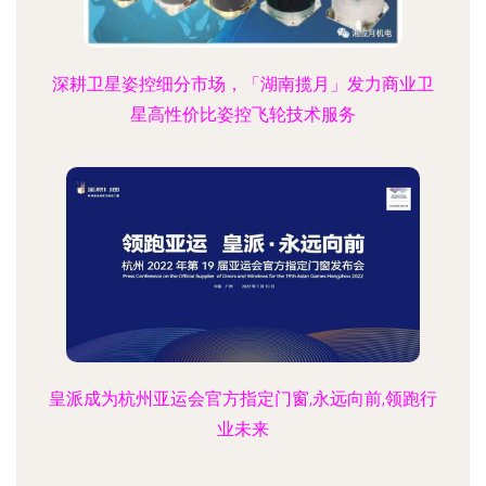
深耕卫星姿控细分市场，「湖南揽月」发力商业卫
星高性价比姿控飞轮技术服务
皇派成为杭州亚运会官方指定门窗,永远向前,领跑行
业未来