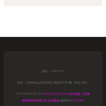
电话：1338766**
地址：上海市金山区朱泾镇人民路360号2幢（朱泾小区）
COPYRIGHT © 2026
WWW.OELILXI.COM
技术服务
上海溪
继网络科技有限公司
技术服务
版权所有
SITEMAP