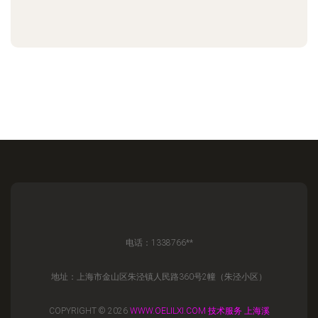
电话：1338766**
地址：上海市金山区朱泾镇人民路360号2幢（朱泾小区）
COPYRIGHT © 2026
WWW.OELILXI.COM
技术服务
上海溪