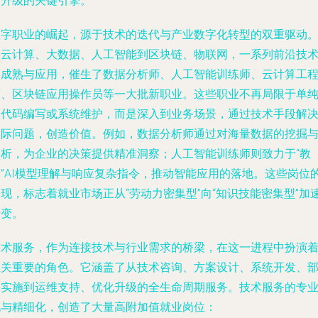
构升级的关键引擎。
数字职业的崛起，源于技术的迭代与产业数字化转型的双重驱动
从云计算、大数据、人工智能到区块链、物联网，一系列前沿技
的成熟与应用，催生了数据分析师、人工智能训练师、云计算工
师、区块链应用操作员等一大批新职业。这些职业不再局限于单
的代码编写或系统维护，而是深入到业务场景，通过技术手段解
实际问题，创造价值。例如，数据分析师通过对海量数据的挖掘
分析，为企业的决策提供精准洞察；人工智能训练师则致力于“教
会”AI模型理解与响应复杂指令，推动智能应用的落地。这些岗位
现，标志着就业市场正从“劳动力密集型”向“知识技能密集型”加
转变。
技术服务，作为连接技术与行业需求的桥梁，在这一进程中扮演
至关重要的角色。它涵盖了从技术咨询、方案设计、系统开发、
署实施到运维支持、优化升级的全生命周期服务。技术服务的专
化与精细化，创造了大量高附加值就业岗位：