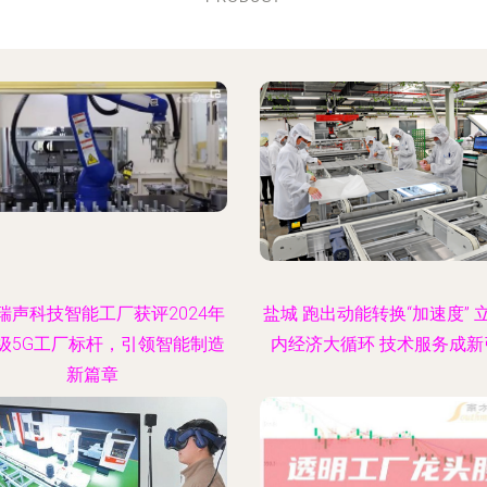
瑞声科技智能工厂获评2024年
盐城 跑出动能转换“加速度” 
级5G工厂标杆，引领智能制造
内经济大循环 技术服务成新
新篇章