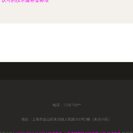
认可的技术服务金标准
电话：1338766**
地址：上海市金山区朱泾镇人民路360号2幢（朱泾小区）