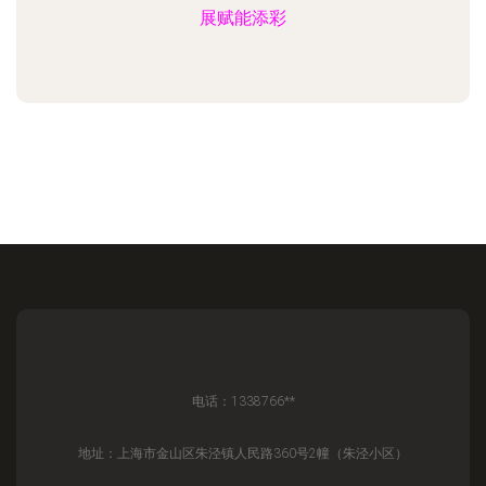
展赋能添彩
电话：1338766**
地址：上海市金山区朱泾镇人民路360号2幢（朱泾小区）