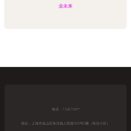
业未来
电话：1338766**
地址：上海市金山区朱泾镇人民路360号2幢（朱泾小区）