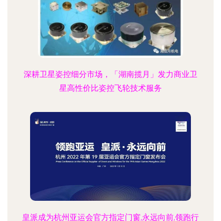
深耕卫星姿控细分市场，「湖南揽月」发力商业卫
星高性价比姿控飞轮技术服务
皇派成为杭州亚运会官方指定门窗,永远向前,领跑行